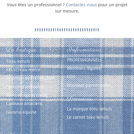
Vous êtes un professionnel ?
Contactez‑nous
pour un projet
sur mesure.
La boutique
Informations
PROFESSIONNELS
Tissu kelsch
Mentions légales
KELSCH au mètre
CGV
Sélection BETTELKELSCH
Données personnelles
Parfum d’ambiance
Soins visage et corps
Découvrir
Cadeaux alsaciens
La marque bleu kelsch
Gamme équine
Le carnet bleu kelsch