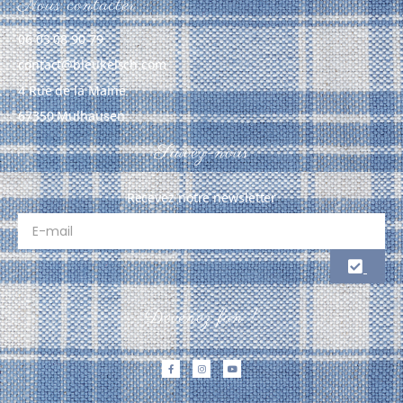
Nous contacter
06 03 08 90 79
contact@bleukelsch.com
4 Rue de la Mairie
67350 Mulhausen
Suivez-nous
Recevez notre newsletter
Devenez fan !