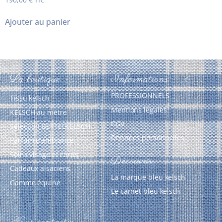
TTC
5.00
sur 5
Ajouter au panier
La boutique
Informations
PROFESSIONNELS
Tissu kelsch
Mentions légales
KELSCH au mètre
CGV
Sélection BETTELKELSCH
Données personnelles
Parfum d’ambiance
Soins visage et corps
Découvrir
Cadeaux alsaciens
La marque bleu kelsch
Gamme équine
Le carnet bleu kelsch
Nous contacter