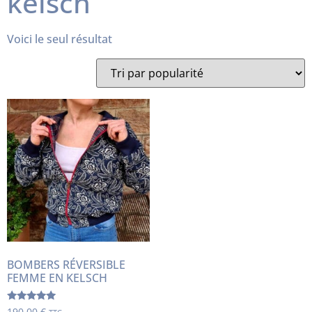
kelsch
Voici le seul résultat
BOMBERS RÉVERSIBLE
FEMME EN KELSCH
Note
190,00
€