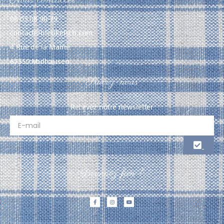
06 03 08 90 79
contact@bleukelsch.com
4 Rue de la Mairie
67350 Mulhausen
Suivez-nous
Recevez notre newsletter
Devenez fan !