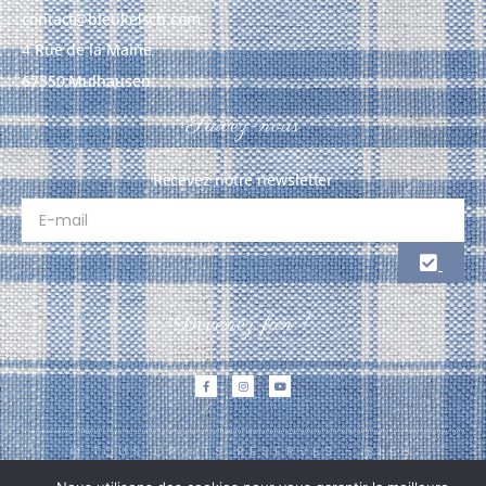
contact@bleukelsch.com
4 Rue de la Mairie
67350 Mulhausen
Suivez-nous
Recevez notre newsletter
Devenez fan !
© TOUS DROITS RÉSERVÉS - BLEU
KELSCH - 2026