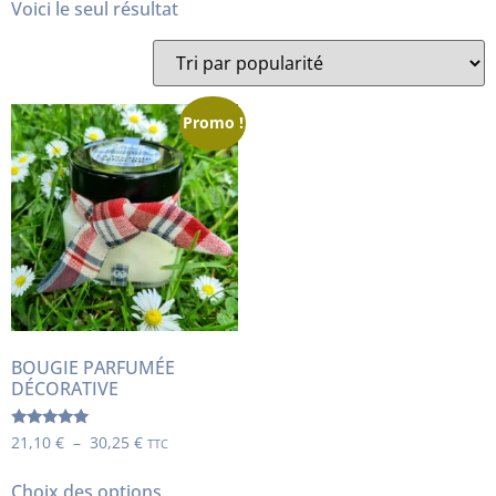
Voici le seul résultat
Promo !
BOUGIE PARFUMÉE
DÉCORATIVE
Note
21,10
€
–
30,25
€
TTC
5.00
sur 5
Choix des options