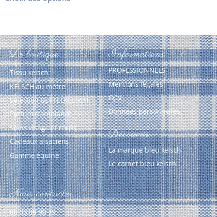
La boutique
Informations
PROFESSIONNELS
Tissu kelsch
Mentions légales
KELSCH au mètre
CGV
Sélection BETTELKELSCH
Données personnelles
Parfum d’ambiance
Soins visage et corps
Découvrir
Cadeaux alsaciens
La marque bleu kelsch
Gamme équine
Le carnet bleu kelsch
Nous contacter
06 03 08 90 79