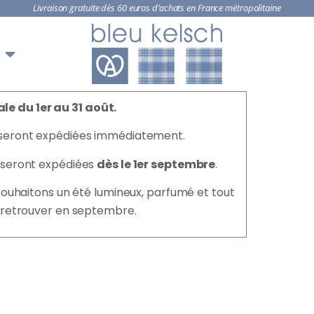
Livraison gratuite dès 60 euros d’achats en France métropolitaine
le du 1er au 31 août.
seront expédiées immédiatement.
seront expédiées
dès le 1er septembre
.
 souhaitons un été lumineux, parfumé et tout
 retrouver en septembre.