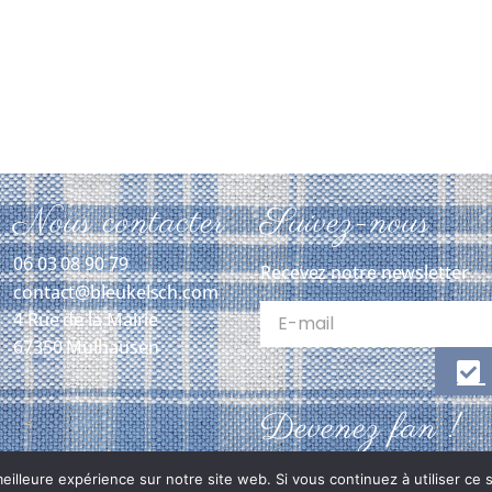
Nous contacter
Suivez-nous
06 03 08 90 79
Recevez notre newsletter
contact@bleukelsch.com
4 Rue de la Mairie
67350 Mulhausen
Devenez fan !
eilleure expérience sur notre site web. Si vous continuez à utiliser ce