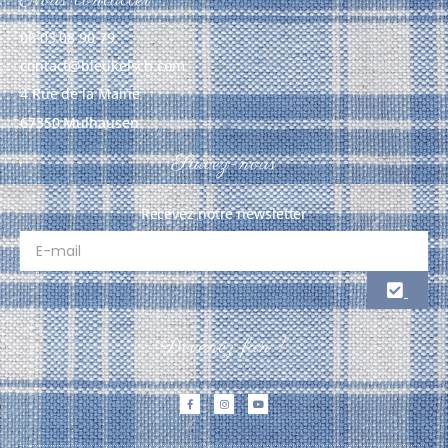
06 03 08 90 79
contact@bleukelsch.com
4 Rue de la Mairie
67350 Mulhausen
Suivez-nous
Recevez notre newsletter
Devenez fan !