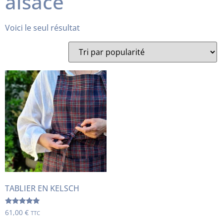
alsace
Voici le seul résultat
TABLIER EN KELSCH
Note
61,00
€
TTC
5.00