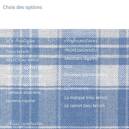
sur 5
Choix des options
La boutique
Informations
PROFESSIONNELS
Tissu kelsch
Mentions légales
KELSCH au mètre
CGV
Sélection BETTELKELSCH
Données personnelles
Parfum d’ambiance
Soins visage et corps
Découvrir
Cadeaux alsaciens
La marque bleu kelsch
Gamme équine
Le carnet bleu kelsch
Nous contacter