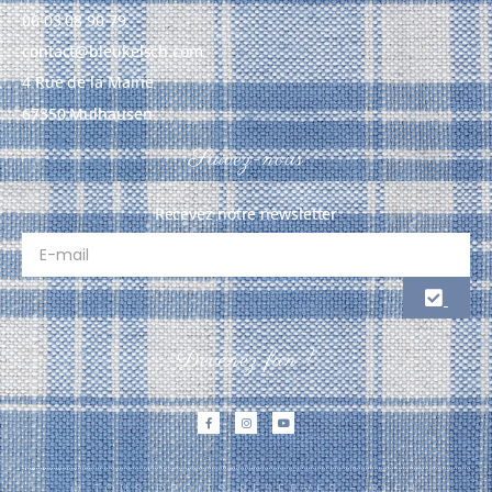
06 03 08 90 79
contact@bleukelsch.com
4 Rue de la Mairie
67350 Mulhausen
Suivez-nous
Recevez notre newsletter
Devenez fan !
© TOUS DROITS RÉSERVÉS - BLEU