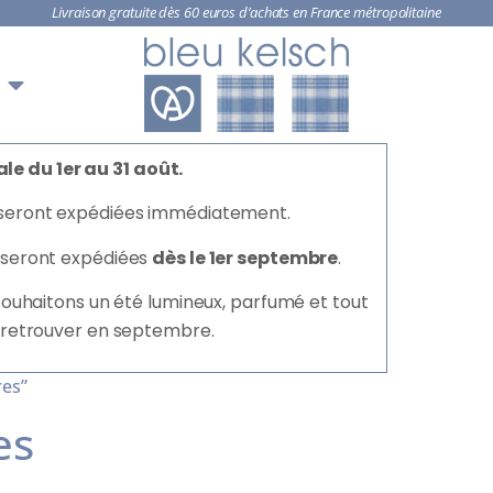
Livraison gratuite dès 60 euros d’achats en France métropolitaine
le du 1er au 31 août.
seront expédiées immédiatement.
seront expédiées
dès le 1er septembre
.
 souhaitons un été lumineux, parfumé et tout
 retrouver en septembre.
res”
es