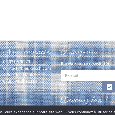
Nous contacter
Suivez-nous
06 03 08 90 79
Recevez notre newsletter
contact@bleukelsch.com
4 Rue de la Mairie
67350 Mulhausen
Devenez fan !
eilleure expérience sur notre site web. Si vous continuez à utiliser ce