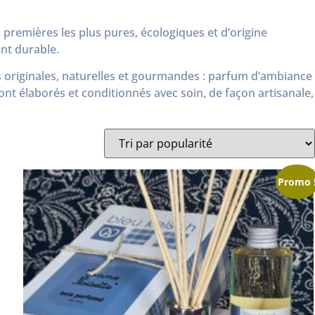
 premières les plus pures, écologiques et d’origine
ent durable.
s originales, naturelles et gourmandes : parfum d’ambiance
t élaborés et conditionnés avec soin, de façon artisanale,
Promo 