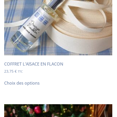
COFFRET L’AlSACE EN FLACON
23,75
€
TTC
Choix des options