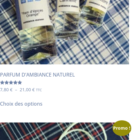
PARFUM D’AMBIANCE NATUREL
Note
7,80
€
–
21,00
€
TTC
4.89
sur 5
Choix des options
Promo !