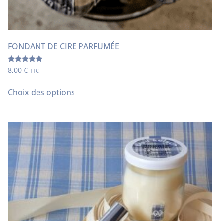
FONDANT DE CIRE PARFUMÉE
Note
8,00
€
TTC
5.00
sur 5
Choix des options