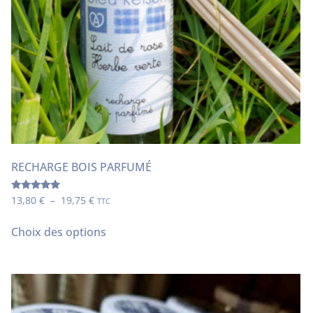
RECHARGE BOIS PARFUMÉ
Note
13,80
€
–
19,75
€
TTC
5.00
sur 5
Choix des options