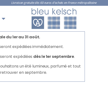
Livraison gratuite dès 60 euros d’achats en France métropolitaine
le du 1er au 31 août.
seront expédiées immédiatement.
seront expédiées
dès le 1er septembre
.
 souhaitons un été lumineux, parfumé et tout
 retrouver en septembre.