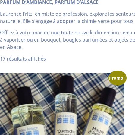
PARFUM D’AMBIANCE, PARFUM D’ALSACE
Laurence Fritz, chimiste de profession, explore les senteur
naturelle. Elle s’engage à adopter la chimie verte pour to
Offrez à votre maison une toute nouvelle dimension sensori
à vaporiser ou en bouquet, bougies parfumées et objets de
en Alsace.
17 résultats affichés
Promo !