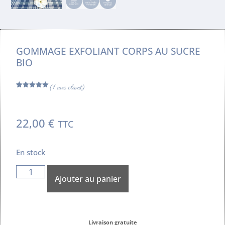
GOMMAGE EXFOLIANT CORPS AU SUCRE
BIO
(
1
avis client)
Noté
1
5.00
sur 5
basé sur
notation
client
22,00
€
TTC
En stock
Ajouter au panier
Livraison gratuite