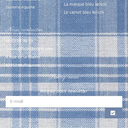
La marque bleu kelsch
Gamme équine
Le carnet bleu kelsch
Nous contacter
06 03 08 90 79
contact@bleukelsch.com
4 Rue de la Mairie
67350 Mulhausen
Suivez-nous
Recevez notre newsletter