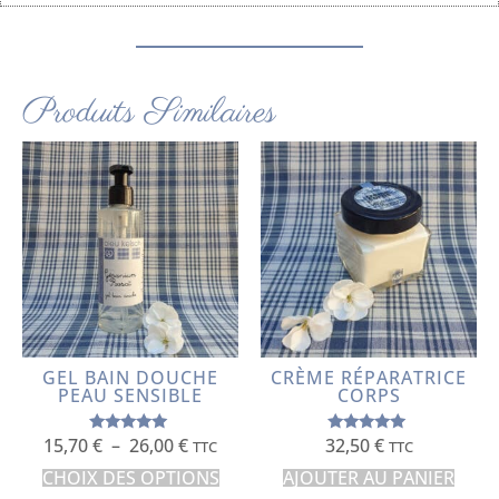
Produits Similaires
GEL BAIN DOUCHE
CRÈME RÉPARATRICE
PEAU SENSIBLE
CORPS
15,70
€
–
26,00
€
32,50
€
Note
Note
TTC
TTC
5.00
5.00
sur 5
sur 5
CHOIX DES OPTIONS
AJOUTER AU PANIER