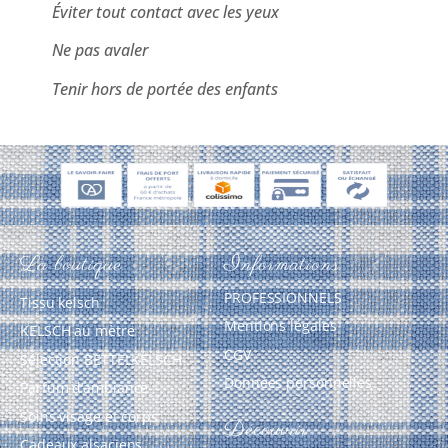
Éviter tout contact avec les yeux
Ne pas avaler
Tenir hors de portée des enfants
La boutique
Informations
PROFESSIONNELS
Tissu kelsch
Mentions légales
KELSCH au mètre
CGV
Sélection BETTELKELSCH
Données personnelles
Parfum d’ambiance
Soins visage et corps
Découvrir
Cadeaux alsaciens