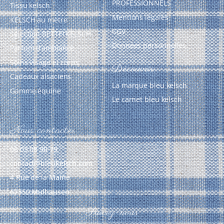
PROFESSIONNELS
Tissu kelsch
Mentions légales
KELSCH au mètre
CGV
Sélection BETTELKELSCH
Données personnelles
Parfum d’ambiance
Soins visage et corps
Découvrir
Cadeaux alsaciens
La marque bleu kelsch
Gamme équine
Le carnet bleu kelsch
Nous contacter
06 03 08 90 79
contact@bleukelsch.com
4 Rue de la Mairie
67350 Mulhausen
Suivez-nous