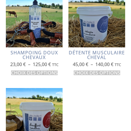
SHAMPOING DOUX
DÉTENTE MUSCULAIRE
CHEVAUX
CHEVAL
23,00
€
–
125,00
€
45,00
€
–
140,00
€
TTC
TTC
CHOIX DES OPTIONS
CHOIX DES OPTIONS